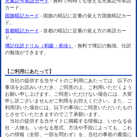
元素記号単語カード
- 無料で何時でも使える元素記号単語
カード。
国旗暗記カード
- 国旗の暗記に定番の覚え方国旗暗記カー
ド。
首都暗記カード
- 首都の暗記に定番の覚え方の単語カー
ド。
簿記仕訳ドリル（初級・初歩）
- 無料で簿記の勉強、仕訳
の勉強ができます。
【ご利用にあたって】
当社の提供する当サイトのご利用にあたっては、以下の
事項をお読みいただき、ご同意の上、ご利用いただくよう
お願い申し上げます。ご同意いただけない場合には、大変
申し訳ございませんがご利用をお控えください。また、ご
利用頂いた場合には、以下の事項にご同意いただいたもの
とさせていただきますのでご了承願います。
当社の提供する当サイトに掲載する情報は、いかなる会
社・人物も、いかなる形式、方法や手段によっても、これ
らの情報（全部、一部を問わず）を、当社の事前の書面に