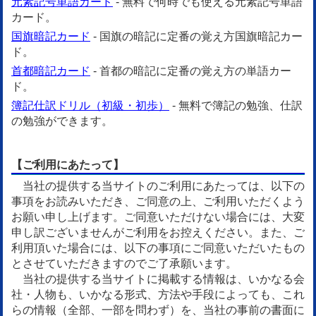
元素記号単語カード
- 無料で何時でも使える元素記号単語
カード。
国旗暗記カード
- 国旗の暗記に定番の覚え方国旗暗記カー
ド。
首都暗記カード
- 首都の暗記に定番の覚え方の単語カー
ド。
簿記仕訳ドリル（初級・初歩）
- 無料で簿記の勉強、仕訳
の勉強ができます。
【ご利用にあたって】
当社の提供する当サイトのご利用にあたっては、以下の
事項をお読みいただき、ご同意の上、ご利用いただくよう
お願い申し上げます。ご同意いただけない場合には、大変
申し訳ございませんがご利用をお控えください。また、ご
利用頂いた場合には、以下の事項にご同意いただいたもの
とさせていただきますのでご了承願います。
当社の提供する当サイトに掲載する情報は、いかなる会
社・人物も、いかなる形式、方法や手段によっても、これ
らの情報（全部、一部を問わず）を、当社の事前の書面に