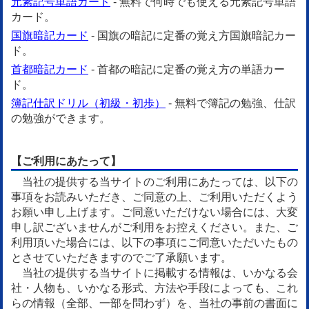
元素記号単語カード
- 無料で何時でも使える元素記号単語
カード。
国旗暗記カード
- 国旗の暗記に定番の覚え方国旗暗記カー
ド。
首都暗記カード
- 首都の暗記に定番の覚え方の単語カー
ド。
簿記仕訳ドリル（初級・初歩）
- 無料で簿記の勉強、仕訳
の勉強ができます。
【ご利用にあたって】
当社の提供する当サイトのご利用にあたっては、以下の
事項をお読みいただき、ご同意の上、ご利用いただくよう
お願い申し上げます。ご同意いただけない場合には、大変
申し訳ございませんがご利用をお控えください。また、ご
利用頂いた場合には、以下の事項にご同意いただいたもの
とさせていただきますのでご了承願います。
当社の提供する当サイトに掲載する情報は、いかなる会
社・人物も、いかなる形式、方法や手段によっても、これ
らの情報（全部、一部を問わず）を、当社の事前の書面に