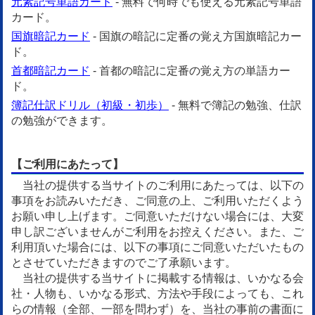
元素記号単語カード
- 無料で何時でも使える元素記号単語
カード。
国旗暗記カード
- 国旗の暗記に定番の覚え方国旗暗記カー
ド。
首都暗記カード
- 首都の暗記に定番の覚え方の単語カー
ド。
簿記仕訳ドリル（初級・初歩）
- 無料で簿記の勉強、仕訳
の勉強ができます。
【ご利用にあたって】
当社の提供する当サイトのご利用にあたっては、以下の
事項をお読みいただき、ご同意の上、ご利用いただくよう
お願い申し上げます。ご同意いただけない場合には、大変
申し訳ございませんがご利用をお控えください。また、ご
利用頂いた場合には、以下の事項にご同意いただいたもの
とさせていただきますのでご了承願います。
当社の提供する当サイトに掲載する情報は、いかなる会
社・人物も、いかなる形式、方法や手段によっても、これ
らの情報（全部、一部を問わず）を、当社の事前の書面に