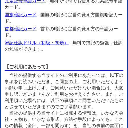
元素記号単語カード
- 無料で何時でも使える元素記号単語
カード。
国旗暗記カード
- 国旗の暗記に定番の覚え方国旗暗記カー
ド。
首都暗記カード
- 首都の暗記に定番の覚え方の単語カー
ド。
簿記仕訳ドリル（初級・初歩）
- 無料で簿記の勉強、仕訳
の勉強ができます。
【ご利用にあたって】
当社の提供する当サイトのご利用にあたっては、以下の
事項をお読みいただき、ご同意の上、ご利用いただくよう
お願い申し上げます。ご同意いただけない場合には、大変
申し訳ございませんがご利用をお控えください。また、ご
利用頂いた場合には、以下の事項にご同意いただいたもの
とさせていただきますのでご了承願います。
当社の提供する当サイトに掲載する情報は、いかなる会
社・人物も、いかなる形式、方法や手段によっても、これ
らの情報（全部、一部を問わず）を、当社の事前の書面に