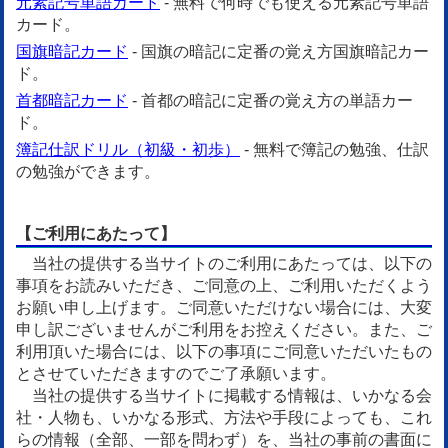
元素記号単語カード
- 無料で何時でも使える元素記号単語
カード。
国旗暗記カード
- 国旗の暗記に定番の覚え方国旗暗記カー
ド。
首都暗記カード
- 首都の暗記に定番の覚え方の単語カー
ド。
簿記仕訳ドリル（初級・初歩）
- 無料で簿記の勉強、仕訳
の勉強ができます。
【ご利用にあたって】
当社の提供する当サイトのご利用にあたっては、以下の
事項をお読みいただき、ご同意の上、ご利用いただくよう
お願い申し上げます。ご同意いただけない場合には、大変
申し訳ございませんがご利用をお控えください。また、ご
利用頂いた場合には、以下の事項にご同意いただいたもの
とさせていただきますのでご了承願います。
当社の提供する当サイトに掲載する情報は、いかなる会
社・人物も、いかなる形式、方法や手段によっても、これ
らの情報（全部、一部を問わず）を、当社の事前の書面に