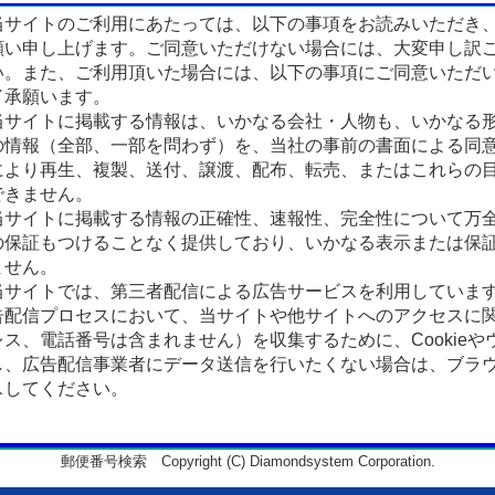
サイトのご利用にあたっては、以下の事項をお読みいただき
願い申し上げます。ご同意いただけない場合には、大変申し訳
い。また、ご利用頂いた場合には、以下の事項にご同意いただ
了承願います。
サイトに掲載する情報は、いかなる会社・人物も、いかなる
の情報（全部、一部を問わず）を、当社の事前の書面による同
により再生、複製、送付、譲渡、配布、転売、またはこれらの
できません。
サイトに掲載する情報の正確性、速報性、完全性について万
の保証もつけることなく提供しており、いかなる表示または保
ません。
サイトでは、第三者配信による広告サービスを利用していま
告配信プロセスにおいて、当サイトや他サイトへのアクセスに
ス、電話番号は含まれません）を収集するために、Cookieや
、広告配信事業者にデータ送信を行いたくない場合は、ブラウザの
スしてください。
郵便番号検索 Copyright (C) Diamondsystem Corporation.