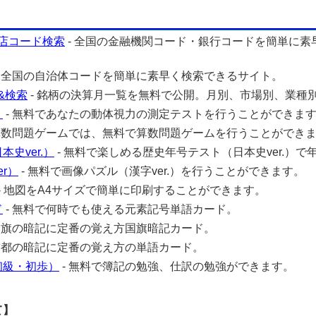
店コード検索
- 全国の金融機関コード・銀行コードを簡単に素
- 全国の自治体コードを簡単に素早く検索できるサイト。
&検索
- 銘柄の決算月一覧を無料で公開。月別、市場別、業種
ト
- 無料であなたの動体視力の測定テストを行うことができま
 算数問題ゲームでは、無料で算数問題ゲームを行うことができ
史ver.）
- 無料で楽しめる歴史年号テスト（日本史ver.）で
r）
- 無料で画像パズル（漢字ver.）を行うことができます。
- 地図をA4サイズで簡単に印刷することができます。
ド
- 無料で何時でも使える元素記号単語カード。
 国旗の暗記に定番の覚え方国旗暗記カード。
 首都の暗記に定番の覚え方の単語カード。
初級・初歩）
- 無料で簿記の勉強、仕訳の勉強ができます。
て】