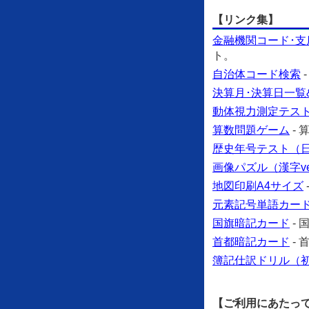
【リンク集】
金融機関コード･支
ト。
自治体コード検索
決算月･決算日一覧
動体視力測定テス
算数問題ゲーム
-
歴史年号テスト（日本
画像パズル（漢字ve
地図印刷A4サイズ
元素記号単語カー
国旗暗記カード
-
首都暗記カード
-
簿記仕訳ドリル（
【ご利用にあたっ