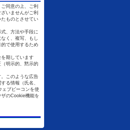
、ご同意の上、ご利
ございませんがご利
いたものとさせてい
形式、方法や手段に
意なく、複写、もし
目的で使用するため
全を期しています
証（明示的、黙示的
す。このような広告
関する情報（氏名、
ウェブビーコンを使
Cookie機能を