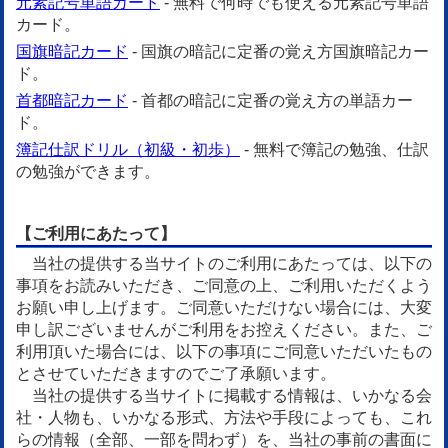
元素記号単語カード
- 無料で何時でも使える元素記号単語
カード。
国旗暗記カード
- 国旗の暗記に定番の覚え方国旗暗記カー
ド。
首都暗記カード
- 首都の暗記に定番の覚え方の単語カー
ド。
簿記仕訳ドリル（初級・初歩）
- 無料で簿記の勉強、仕訳
の勉強ができます。
【ご利用にあたって】
当社の提供する当サイトのご利用にあたっては、以下の
事項をお読みいただき、ご同意の上、ご利用いただくよう
お願い申し上げます。ご同意いただけない場合には、大変
申し訳ございませんがご利用をお控えください。また、ご
利用頂いた場合には、以下の事項にご同意いただいたもの
とさせていただきますのでご了承願います。
当社の提供する当サイトに掲載する情報は、いかなる会
社・人物も、いかなる形式、方法や手段によっても、これ
らの情報（全部、一部を問わず）を、当社の事前の書面に