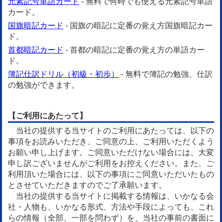
元素記号単語カード
- 無料で何時でも使える元素記号単語
カード。
国旗暗記カード
- 国旗の暗記に定番の覚え方国旗暗記カー
ド。
首都暗記カード
- 首都の暗記に定番の覚え方の単語カー
ド。
簿記仕訳ドリル（初級・初歩）
- 無料で簿記の勉強、仕訳
の勉強ができます。
【ご利用にあたって】
当社の提供する当サイトのご利用にあたっては、以下の
事項をお読みいただき、ご同意の上、ご利用いただくよう
お願い申し上げます。ご同意いただけない場合には、大変
申し訳ございませんがご利用をお控えください。また、ご
利用頂いた場合には、以下の事項にご同意いただいたもの
とさせていただきますのでご了承願います。
当社の提供する当サイトに掲載する情報は、いかなる会
社・人物も、いかなる形式、方法や手段によっても、これ
らの情報（全部、一部を問わず）を、当社の事前の書面に