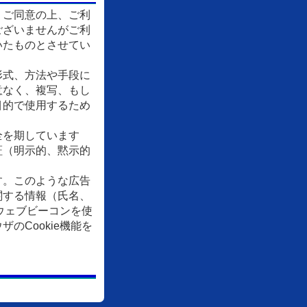
、ご同意の上、ご利
ございませんがご利
いたものとさせてい
形式、方法や手段に
意なく、複写、もし
目的で使用するため
全を期しています
証（明示的、黙示的
す。このような広告
関する情報（氏名、
ウェブビーコンを使
Cookie機能を