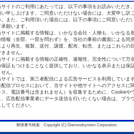
サイトのご利用にあたっては、以下の事項をお読みいただき
願い申し上げます。ご同意いただけない場合には、大変申し訳
い。また、ご利用頂いた場合には、以下の事項にご同意いただ
了承願います。
サイトに掲載する情報は、いかなる会社・人物も、いかなる
の情報（全部、一部を問わず）を、当社の事前の書面による同
により再生、複製、送付、譲渡、配布、転売、またはこれらの
できません。
サイトに掲載する情報の正確性、速報性、完全性について万
の保証もつけることなく提供しており、いかなる表示または保
ません。
サイトでは、第三者配信による広告サービスを利用していま
告配信プロセスにおいて、当サイトや他サイトへのアクセスに
ス、電話番号は含まれません）を収集するために、Cookieや
、広告配信事業者にデータ送信を行いたくない場合は、ブラウザの
スしてください。
郵便番号検索 Copyright (C) Diamondsystem Corporation.