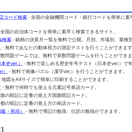
店コード検索
- 全国の金融機関コード・銀行コードを簡単に素
- 全国の自治体コードを簡単に素早く検索できるサイト。
&検索
- 銘柄の決算月一覧を無料で公開。月別、市場別、業種
ト
- 無料であなたの動体視力の測定テストを行うことができま
 算数問題ゲームでは、無料で算数問題ゲームを行うことができ
史ver.）
- 無料で楽しめる歴史年号テスト（日本史ver.）で
r）
- 無料で画像パズル（漢字ver.）を行うことができます。
- 地図をA4サイズで簡単に印刷することができます。
ド
- 無料で何時でも使える元素記号単語カード。
 国旗の暗記に定番の覚え方国旗暗記カード。
 首都の暗記に定番の覚え方の単語カード。
初級・初歩）
- 無料で簿記の勉強、仕訳の勉強ができます。
て】