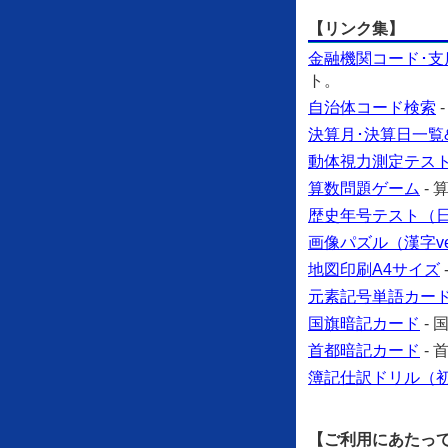
【リンク集】
金融機関コード･支
ト。
自治体コード検索
決算月･決算日一覧
動体視力測定テス
算数問題ゲーム
-
歴史年号テスト（日本
画像パズル（漢字ve
地図印刷A4サイズ
元素記号単語カー
国旗暗記カード
-
首都暗記カード
-
簿記仕訳ドリル（
【ご利用にあたっ