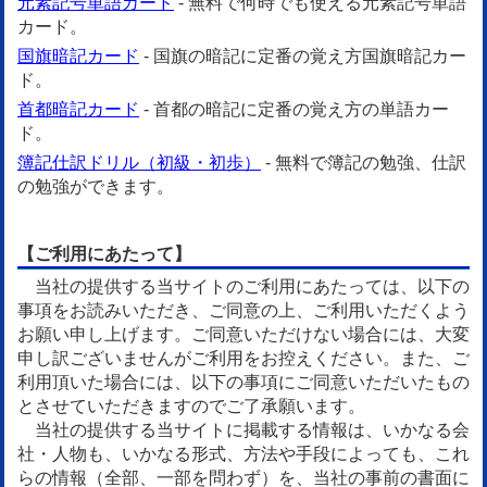
元素記号単語カード
- 無料で何時でも使える元素記号単語
カード。
国旗暗記カード
- 国旗の暗記に定番の覚え方国旗暗記カー
ド。
首都暗記カード
- 首都の暗記に定番の覚え方の単語カー
ド。
簿記仕訳ドリル（初級・初歩）
- 無料で簿記の勉強、仕訳
の勉強ができます。
【ご利用にあたって】
当社の提供する当サイトのご利用にあたっては、以下の
事項をお読みいただき、ご同意の上、ご利用いただくよう
お願い申し上げます。ご同意いただけない場合には、大変
申し訳ございませんがご利用をお控えください。また、ご
利用頂いた場合には、以下の事項にご同意いただいたもの
とさせていただきますのでご了承願います。
当社の提供する当サイトに掲載する情報は、いかなる会
社・人物も、いかなる形式、方法や手段によっても、これ
らの情報（全部、一部を問わず）を、当社の事前の書面に