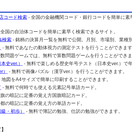
店コード検索
- 全国の金融機関コード・銀行コードを簡単に素
- 全国の自治体コードを簡単に素早く検索できるサイト。
&検索
- 銘柄の決算月一覧を無料で公開。月別、市場別、業種
ト
- 無料であなたの動体視力の測定テストを行うことができま
 算数問題ゲームでは、無料で算数問題ゲームを行うことができ
史ver.）
- 無料で楽しめる歴史年号テスト（日本史ver.）で
r）
- 無料で画像パズル（漢字ver.）を行うことができます。
- 地図をA4サイズで簡単に印刷することができます。
ド
- 無料で何時でも使える元素記号単語カード。
 国旗の暗記に定番の覚え方国旗暗記カード。
 首都の暗記に定番の覚え方の単語カード。
初級・初歩）
- 無料で簿記の勉強、仕訳の勉強ができます。
て】