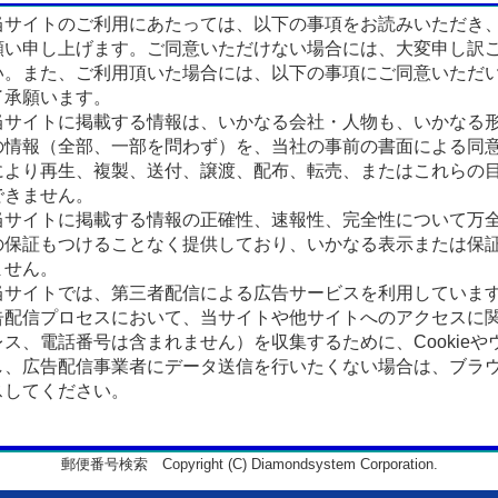
サイトのご利用にあたっては、以下の事項をお読みいただき
願い申し上げます。ご同意いただけない場合には、大変申し訳
い。また、ご利用頂いた場合には、以下の事項にご同意いただ
了承願います。
サイトに掲載する情報は、いかなる会社・人物も、いかなる
の情報（全部、一部を問わず）を、当社の事前の書面による同
により再生、複製、送付、譲渡、配布、転売、またはこれらの
できません。
サイトに掲載する情報の正確性、速報性、完全性について万
の保証もつけることなく提供しており、いかなる表示または保
ません。
サイトでは、第三者配信による広告サービスを利用していま
告配信プロセスにおいて、当サイトや他サイトへのアクセスに
ス、電話番号は含まれません）を収集するために、Cookieや
、広告配信事業者にデータ送信を行いたくない場合は、ブラウザの
スしてください。
郵便番号検索 Copyright (C) Diamondsystem Corporation.