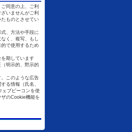
、ご同意の上、ご利
ございませんがご利
いたものとさせてい
形式、方法や手段に
意なく、複写、もし
目的で使用するため
全を期しています
証（明示的、黙示的
す。このような広告
関する情報（氏名、
ウェブビーコンを使
Cookie機能を