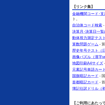
【リンク集】
金融機関コード･支
ト。
自治体コード検索
決算月･決算日一覧
動体視力測定テス
算数問題ゲーム
-
歴史年号テスト（日本
画像パズル（漢字ve
地図印刷A4サイズ
元素記号単語カー
国旗暗記カード
-
首都暗記カード
-
簿記仕訳ドリル（
【ご利用にあたっ