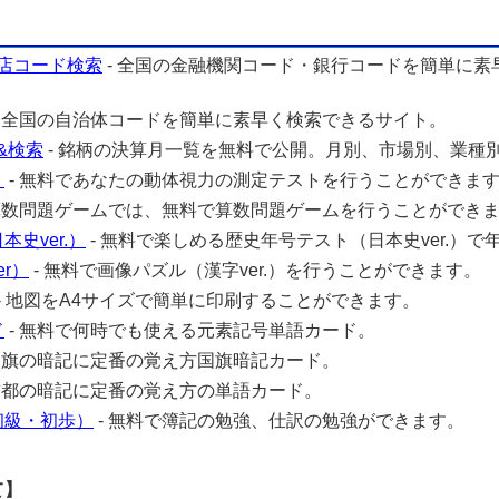
店コード検索
- 全国の金融機関コード・銀行コードを簡単に素
- 全国の自治体コードを簡単に素早く検索できるサイト。
&検索
- 銘柄の決算月一覧を無料で公開。月別、市場別、業種
ト
- 無料であなたの動体視力の測定テストを行うことができま
 算数問題ゲームでは、無料で算数問題ゲームを行うことができ
史ver.）
- 無料で楽しめる歴史年号テスト（日本史ver.）で
r）
- 無料で画像パズル（漢字ver.）を行うことができます。
- 地図をA4サイズで簡単に印刷することができます。
ド
- 無料で何時でも使える元素記号単語カード。
 国旗の暗記に定番の覚え方国旗暗記カード。
 首都の暗記に定番の覚え方の単語カード。
初級・初歩）
- 無料で簿記の勉強、仕訳の勉強ができます。
て】