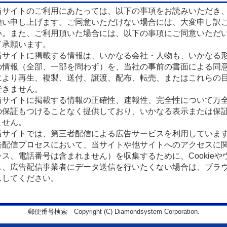
サイトのご利用にあたっては、以下の事項をお読みいただき
願い申し上げます。ご同意いただけない場合には、大変申し訳
い。また、ご利用頂いた場合には、以下の事項にご同意いただ
了承願います。
サイトに掲載する情報は、いかなる会社・人物も、いかなる
の情報（全部、一部を問わず）を、当社の事前の書面による同
により再生、複製、送付、譲渡、配布、転売、またはこれらの
できません。
サイトに掲載する情報の正確性、速報性、完全性について万
の保証もつけることなく提供しており、いかなる表示または保
ません。
サイトでは、第三者配信による広告サービスを利用していま
告配信プロセスにおいて、当サイトや他サイトへのアクセスに
ス、電話番号は含まれません）を収集するために、Cookieや
、広告配信事業者にデータ送信を行いたくない場合は、ブラウザの
スしてください。
郵便番号検索 Copyright (C) Diamondsystem Corporation.