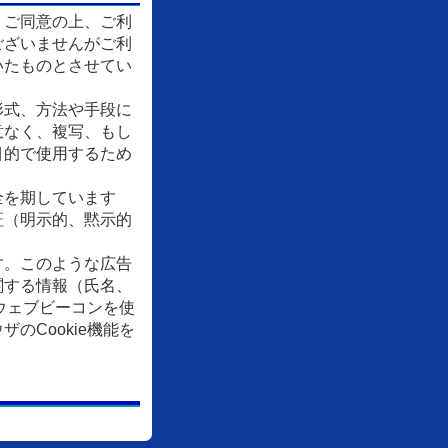
、ご同意の上、ご利
ございませんがご利
いたものとさせてい
形式、方法や手段に
意なく、複写、もし
目的で使用するため
全を期しています
証（明示的、黙示的
す。このような広告
関する情報（氏名、
ウェブビーコンを使
Cookie機能を