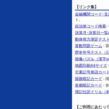
【リンク集】
金融機関コード･支
ト。
自治体コード検索
決算月･決算日一覧
動体視力測定テス
算数問題ゲーム
-
歴史年号テスト（日本
画像パズル（漢字ve
地図印刷A4サイズ
元素記号単語カー
国旗暗記カード
-
首都暗記カード
-
簿記仕訳ドリル（
【ご利用にあたっ