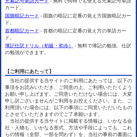
元素記号単語カード
- 無料で何時でも使える元素記号単語
カード。
国旗暗記カード
- 国旗の暗記に定番の覚え方国旗暗記カー
ド。
首都暗記カード
- 首都の暗記に定番の覚え方の単語カー
ド。
簿記仕訳ドリル（初級・初歩）
- 無料で簿記の勉強、仕訳
の勉強ができます。
【ご利用にあたって】
当社の提供する当サイトのご利用にあたっては、以下の
事項をお読みいただき、ご同意の上、ご利用いただくよう
お願い申し上げます。ご同意いただけない場合には、大変
申し訳ございませんがご利用をお控えください。また、ご
利用頂いた場合には、以下の事項にご同意いただいたもの
とさせていただきますのでご了承願います。
当社の提供する当サイトに掲載する情報は、いかなる会
社・人物も、いかなる形式、方法や手段によっても、これ
らの情報（全部、一部を問わず）を、当社の事前の書面に