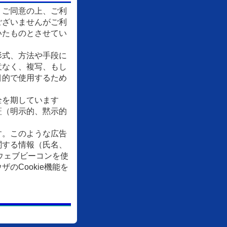
、ご同意の上、ご利
ございませんがご利
いたものとさせてい
形式、方法や手段に
意なく、複写、もし
目的で使用するため
全を期しています
証（明示的、黙示的
す。このような広告
関する情報（氏名、
ウェブビーコンを使
Cookie機能を