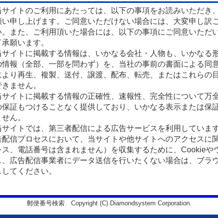
サイトのご利用にあたっては、以下の事項をお読みいただき
願い申し上げます。ご同意いただけない場合には、大変申し訳
い。また、ご利用頂いた場合には、以下の事項にご同意いただ
了承願います。
サイトに掲載する情報は、いかなる会社・人物も、いかなる
の情報（全部、一部を問わず）を、当社の事前の書面による同
により再生、複製、送付、譲渡、配布、転売、またはこれらの
できません。
サイトに掲載する情報の正確性、速報性、完全性について万
の保証もつけることなく提供しており、いかなる表示または保
ません。
サイトでは、第三者配信による広告サービスを利用していま
告配信プロセスにおいて、当サイトや他サイトへのアクセスに
ス、電話番号は含まれません）を収集するために、Cookieや
、広告配信事業者にデータ送信を行いたくない場合は、ブラウザの
スしてください。
郵便番号検索 Copyright (C) Diamondsystem Corporation.