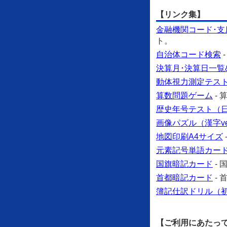
【リンク集】
金融機関コード･支
ト。
自治体コード検索
決算月･決算日一覧
動体視力測定テス
算数問題ゲーム
-
歴史年号テスト（日本
画像パズル（漢字ve
地図印刷A4サイズ
元素記号単語カー
国旗暗記カード
-
首都暗記カード
-
簿記仕訳ドリル（
【ご利用にあたっ