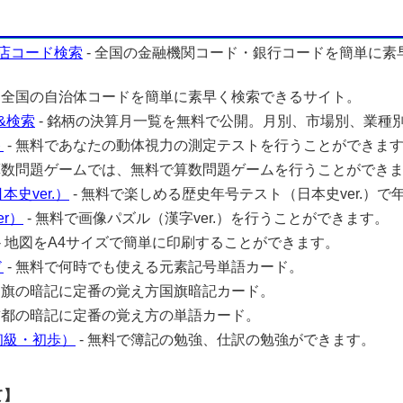
店コード検索
- 全国の金融機関コード・銀行コードを簡単に素
- 全国の自治体コードを簡単に素早く検索できるサイト。
&検索
- 銘柄の決算月一覧を無料で公開。月別、市場別、業種
ト
- 無料であなたの動体視力の測定テストを行うことができま
 算数問題ゲームでは、無料で算数問題ゲームを行うことができ
史ver.）
- 無料で楽しめる歴史年号テスト（日本史ver.）で
r）
- 無料で画像パズル（漢字ver.）を行うことができます。
- 地図をA4サイズで簡単に印刷することができます。
ド
- 無料で何時でも使える元素記号単語カード。
 国旗の暗記に定番の覚え方国旗暗記カード。
 首都の暗記に定番の覚え方の単語カード。
初級・初歩）
- 無料で簿記の勉強、仕訳の勉強ができます。
て】