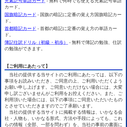
元素記号単語カード
- 無料で何時でも使える元素記号単語
カード。
国旗暗記カード
- 国旗の暗記に定番の覚え方国旗暗記カー
ド。
首都暗記カード
- 首都の暗記に定番の覚え方の単語カー
ド。
簿記仕訳ドリル（初級・初歩）
- 無料で簿記の勉強、仕訳
の勉強ができます。
【ご利用にあたって】
当社の提供する当サイトのご利用にあたっては、以下の
事項をお読みいただき、ご同意の上、ご利用いただくよう
お願い申し上げます。ご同意いただけない場合には、大変
申し訳ございませんがご利用をお控えください。また、ご
利用頂いた場合には、以下の事項にご同意いただいたもの
とさせていただきますのでご了承願います。
当社の提供する当サイトに掲載する情報は、いかなる会
社・人物も、いかなる形式、方法や手段によっても、これ
らの情報（全部、一部を問わず）を、当社の事前の書面に