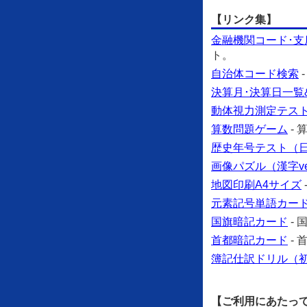
【リンク集】
金融機関コード･支
ト。
自治体コード検索
決算月･決算日一覧
動体視力測定テス
算数問題ゲーム
-
歴史年号テスト（日本
画像パズル（漢字ve
地図印刷A4サイズ
元素記号単語カー
国旗暗記カード
-
首都暗記カード
-
簿記仕訳ドリル（
【ご利用にあたっ