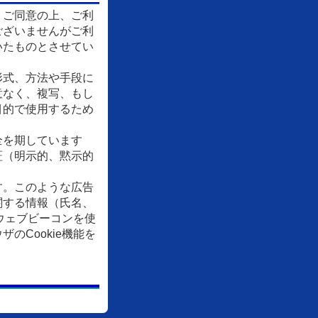
、ご同意の上、ご利
ございませんがご利
いたものとさせてい
形式、方法や手段に
意なく、複写、もし
目的で使用するため
全を期しています
証（明示的、黙示的
す。このような広告
関する情報（氏名、
ウェブビーコンを使
Cookie機能を