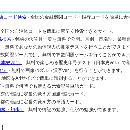
店コード検索
- 全国の金融機関コード・銀行コードを簡単に素
- 全国の自治体コードを簡単に素早く検索できるサイト。
&検索
- 銘柄の決算月一覧を無料で公開。月別、市場別、業種
ト
- 無料であなたの動体視力の測定テストを行うことができま
 算数問題ゲームでは、無料で算数問題ゲームを行うことができ
史ver.）
- 無料で楽しめる歴史年号テスト（日本史ver.）で
r）
- 無料で画像パズル（漢字ver.）を行うことができます。
- 地図をA4サイズで簡単に印刷することができます。
ド
- 無料で何時でも使える元素記号単語カード。
 国旗の暗記に定番の覚え方国旗暗記カード。
 首都の暗記に定番の覚え方の単語カード。
初級・初歩）
- 無料で簿記の勉強、仕訳の勉強ができます。
て】