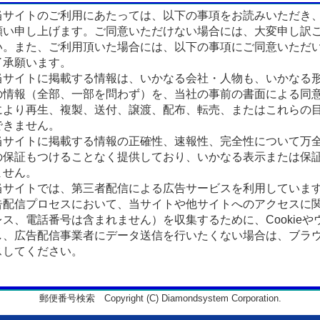
サイトのご利用にあたっては、以下の事項をお読みいただき
願い申し上げます。ご同意いただけない場合には、大変申し訳
い。また、ご利用頂いた場合には、以下の事項にご同意いただ
了承願います。
サイトに掲載する情報は、いかなる会社・人物も、いかなる
の情報（全部、一部を問わず）を、当社の事前の書面による同
により再生、複製、送付、譲渡、配布、転売、またはこれらの
できません。
サイトに掲載する情報の正確性、速報性、完全性について万
の保証もつけることなく提供しており、いかなる表示または保
ません。
サイトでは、第三者配信による広告サービスを利用していま
告配信プロセスにおいて、当サイトや他サイトへのアクセスに
ス、電話番号は含まれません）を収集するために、Cookieや
、広告配信事業者にデータ送信を行いたくない場合は、ブラウザの
スしてください。
郵便番号検索 Copyright (C) Diamondsystem Corporation.