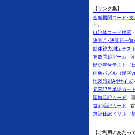
【リンク集】
金融機関コード･支
ト。
自治体コード検索
決算月･決算日一覧
動体視力測定テス
算数問題ゲーム
-
歴史年号テスト（日本
画像パズル（漢字ve
地図印刷A4サイズ
元素記号単語カー
国旗暗記カード
-
首都暗記カード
-
簿記仕訳ドリル（
【ご利用にあたっ