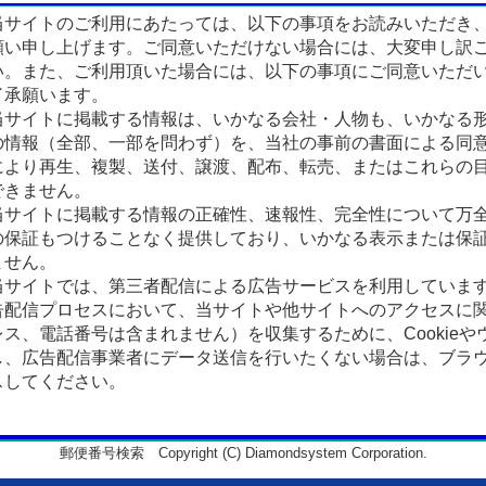
サイトのご利用にあたっては、以下の事項をお読みいただき
願い申し上げます。ご同意いただけない場合には、大変申し訳
い。また、ご利用頂いた場合には、以下の事項にご同意いただ
了承願います。
サイトに掲載する情報は、いかなる会社・人物も、いかなる
の情報（全部、一部を問わず）を、当社の事前の書面による同
により再生、複製、送付、譲渡、配布、転売、またはこれらの
できません。
サイトに掲載する情報の正確性、速報性、完全性について万
の保証もつけることなく提供しており、いかなる表示または保
ません。
サイトでは、第三者配信による広告サービスを利用していま
告配信プロセスにおいて、当サイトや他サイトへのアクセスに
ス、電話番号は含まれません）を収集するために、Cookieや
、広告配信事業者にデータ送信を行いたくない場合は、ブラウザの
スしてください。
郵便番号検索 Copyright (C) Diamondsystem Corporation.