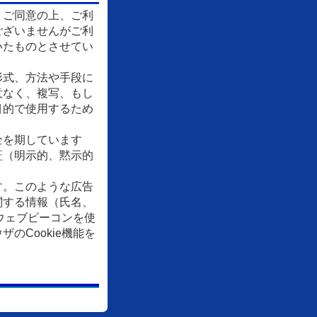
、ご同意の上、ご利
ございませんがご利
いたものとさせてい
形式、方法や手段に
意なく、複写、もし
目的で使用するため
全を期しています
証（明示的、黙示的
す。このような広告
関する情報（氏名、
ウェブビーコンを使
Cookie機能を