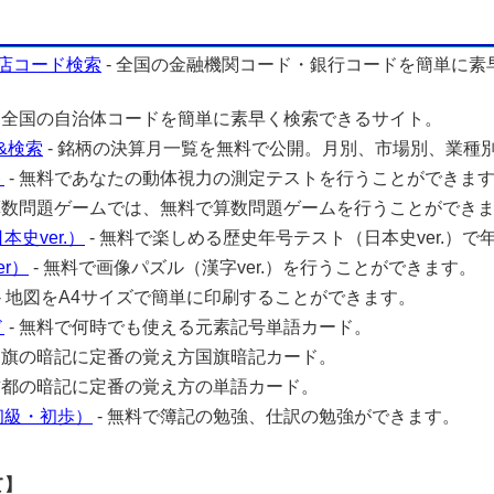
店コード検索
- 全国の金融機関コード・銀行コードを簡単に素
- 全国の自治体コードを簡単に素早く検索できるサイト。
&検索
- 銘柄の決算月一覧を無料で公開。月別、市場別、業種
ト
- 無料であなたの動体視力の測定テストを行うことができま
 算数問題ゲームでは、無料で算数問題ゲームを行うことができ
史ver.）
- 無料で楽しめる歴史年号テスト（日本史ver.）で
r）
- 無料で画像パズル（漢字ver.）を行うことができます。
- 地図をA4サイズで簡単に印刷することができます。
ド
- 無料で何時でも使える元素記号単語カード。
 国旗の暗記に定番の覚え方国旗暗記カード。
 首都の暗記に定番の覚え方の単語カード。
初級・初歩）
- 無料で簿記の勉強、仕訳の勉強ができます。
て】