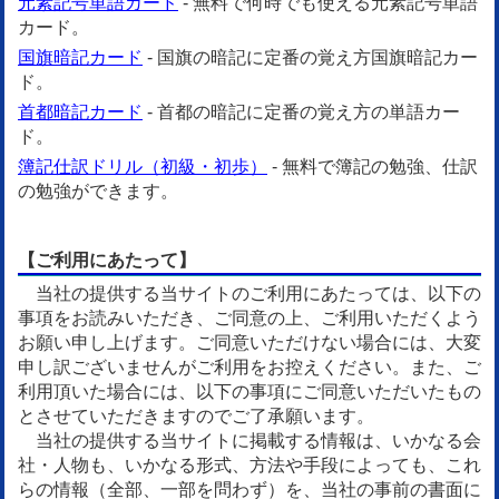
元素記号単語カード
- 無料で何時でも使える元素記号単語
カード。
国旗暗記カード
- 国旗の暗記に定番の覚え方国旗暗記カー
ド。
首都暗記カード
- 首都の暗記に定番の覚え方の単語カー
ド。
簿記仕訳ドリル（初級・初歩）
- 無料で簿記の勉強、仕訳
の勉強ができます。
【ご利用にあたって】
当社の提供する当サイトのご利用にあたっては、以下の
事項をお読みいただき、ご同意の上、ご利用いただくよう
お願い申し上げます。ご同意いただけない場合には、大変
申し訳ございませんがご利用をお控えください。また、ご
利用頂いた場合には、以下の事項にご同意いただいたもの
とさせていただきますのでご了承願います。
当社の提供する当サイトに掲載する情報は、いかなる会
社・人物も、いかなる形式、方法や手段によっても、これ
らの情報（全部、一部を問わず）を、当社の事前の書面に