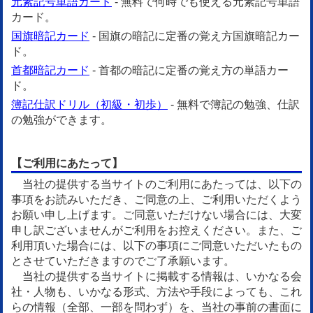
元素記号単語カード
- 無料で何時でも使える元素記号単語
カード。
国旗暗記カード
- 国旗の暗記に定番の覚え方国旗暗記カー
ド。
首都暗記カード
- 首都の暗記に定番の覚え方の単語カー
ド。
簿記仕訳ドリル（初級・初歩）
- 無料で簿記の勉強、仕訳
の勉強ができます。
【ご利用にあたって】
当社の提供する当サイトのご利用にあたっては、以下の
事項をお読みいただき、ご同意の上、ご利用いただくよう
お願い申し上げます。ご同意いただけない場合には、大変
申し訳ございませんがご利用をお控えください。また、ご
利用頂いた場合には、以下の事項にご同意いただいたもの
とさせていただきますのでご了承願います。
当社の提供する当サイトに掲載する情報は、いかなる会
社・人物も、いかなる形式、方法や手段によっても、これ
らの情報（全部、一部を問わず）を、当社の事前の書面に