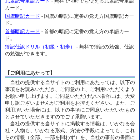
元素記号単語カード
- 無料で何時でも使える元素記号単語
カード。
国旗暗記カード
- 国旗の暗記に定番の覚え方国旗暗記カー
ド。
首都暗記カード
- 首都の暗記に定番の覚え方の単語カー
ド。
簿記仕訳ドリル（初級・初歩）
- 無料で簿記の勉強、仕訳
の勉強ができます。
【ご利用にあたって】
当社の提供する当サイトのご利用にあたっては、以下の
事項をお読みいただき、ご同意の上、ご利用いただくよう
お願い申し上げます。ご同意いただけない場合には、大変
申し訳ございませんがご利用をお控えください。また、ご
利用頂いた場合には、以下の事項にご同意いただいたもの
とさせていただきますのでご了承願います。
当社の提供する当サイトに掲載する情報は、いかなる会
社・人物も、いかなる形式、方法や手段によっても、これ
らの情報（全部、一部を問わず）を、当社の事前の書面に