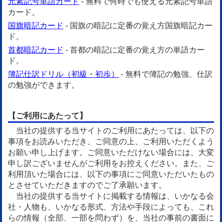
元素記号単語カード
- 無料で何時でも使える元素記号単語
カード。
国旗暗記カード
- 国旗の暗記に定番の覚え方国旗暗記カー
ド。
首都暗記カード
- 首都の暗記に定番の覚え方の単語カー
ド。
簿記仕訳ドリル（初級・初歩）
- 無料で簿記の勉強、仕訳
の勉強ができます。
【ご利用にあたって】
当社の提供する当サイトのご利用にあたっては、以下の
事項をお読みいただき、ご同意の上、ご利用いただくよう
お願い申し上げます。ご同意いただけない場合には、大変
申し訳ございませんがご利用をお控えください。また、ご
利用頂いた場合には、以下の事項にご同意いただいたもの
とさせていただきますのでご了承願います。
当社の提供する当サイトに掲載する情報は、いかなる会
社・人物も、いかなる形式、方法や手段によっても、これ
らの情報（全部、一部を問わず）を、当社の事前の書面に