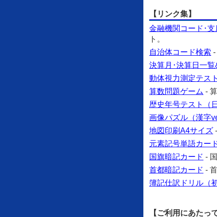
【リンク集】
金融機関コード･支
ト。
自治体コード検索
決算月･決算日一覧
動体視力測定テス
算数問題ゲーム
-
歴史年号テスト（日本
画像パズル（漢字ve
地図印刷A4サイズ
元素記号単語カー
国旗暗記カード
-
首都暗記カード
-
簿記仕訳ドリル（
【ご利用にあたっ