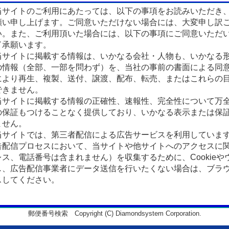
サイトのご利用にあたっては、以下の事項をお読みいただき
願い申し上げます。ご同意いただけない場合には、大変申し訳
い。また、ご利用頂いた場合には、以下の事項にご同意いただ
了承願います。
サイトに掲載する情報は、いかなる会社・人物も、いかなる
の情報（全部、一部を問わず）を、当社の事前の書面による同
により再生、複製、送付、譲渡、配布、転売、またはこれらの
できません。
サイトに掲載する情報の正確性、速報性、完全性について万
の保証もつけることなく提供しており、いかなる表示または保
ません。
サイトでは、第三者配信による広告サービスを利用していま
告配信プロセスにおいて、当サイトや他サイトへのアクセスに
ス、電話番号は含まれません）を収集するために、Cookieや
、広告配信事業者にデータ送信を行いたくない場合は、ブラウザの
スしてください。
郵便番号検索 Copyright (C) Diamondsystem Corporation.