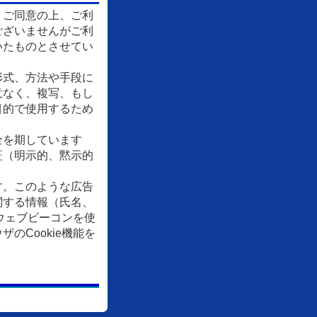
、ご同意の上、ご利
ございませんがご利
いたものとさせてい
形式、方法や手段に
意なく、複写、もし
目的で使用するため
全を期しています
証（明示的、黙示的
す。このような広告
関する情報（氏名、
ウェブビーコンを使
Cookie機能を