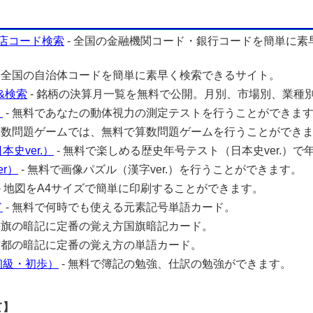
店コード検索
- 全国の金融機関コード・銀行コードを簡単に素
- 全国の自治体コードを簡単に素早く検索できるサイト。
&検索
- 銘柄の決算月一覧を無料で公開。月別、市場別、業種
ト
- 無料であなたの動体視力の測定テストを行うことができま
 算数問題ゲームでは、無料で算数問題ゲームを行うことができ
史ver.）
- 無料で楽しめる歴史年号テスト（日本史ver.）で
r）
- 無料で画像パズル（漢字ver.）を行うことができます。
- 地図をA4サイズで簡単に印刷することができます。
ド
- 無料で何時でも使える元素記号単語カード。
 国旗の暗記に定番の覚え方国旗暗記カード。
 首都の暗記に定番の覚え方の単語カード。
初級・初歩）
- 無料で簿記の勉強、仕訳の勉強ができます。
て】