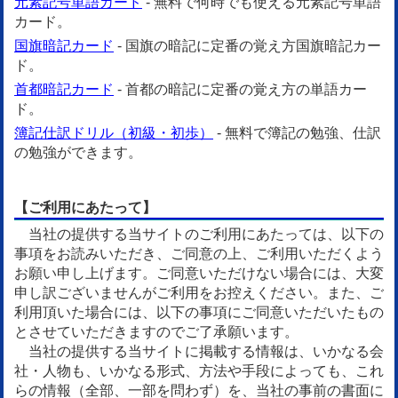
元素記号単語カード
- 無料で何時でも使える元素記号単語
カード。
国旗暗記カード
- 国旗の暗記に定番の覚え方国旗暗記カー
ド。
首都暗記カード
- 首都の暗記に定番の覚え方の単語カー
ド。
簿記仕訳ドリル（初級・初歩）
- 無料で簿記の勉強、仕訳
の勉強ができます。
【ご利用にあたって】
当社の提供する当サイトのご利用にあたっては、以下の
事項をお読みいただき、ご同意の上、ご利用いただくよう
お願い申し上げます。ご同意いただけない場合には、大変
申し訳ございませんがご利用をお控えください。また、ご
利用頂いた場合には、以下の事項にご同意いただいたもの
とさせていただきますのでご了承願います。
当社の提供する当サイトに掲載する情報は、いかなる会
社・人物も、いかなる形式、方法や手段によっても、これ
らの情報（全部、一部を問わず）を、当社の事前の書面に