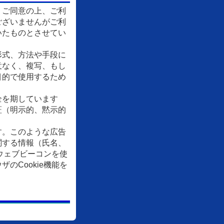
、ご同意の上、ご利
ございませんがご利
いたものとさせてい
形式、方法や手段に
意なく、複写、もし
目的で使用するため
全を期しています
証（明示的、黙示的
す。このような広告
関する情報（氏名、
ウェブビーコンを使
Cookie機能を