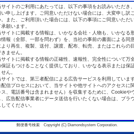
サイトのご利用にあたっては、以下の事項をお読みいただき
願い申し上げます。ご同意いただけない場合には、大変申し訳
い。また、ご利用頂いた場合には、以下の事項にご同意いただ
了承願います。
サイトに掲載する情報は、いかなる会社・人物も、いかなる
の情報（全部、一部を問わず）を、当社の事前の書面による同
により再生、複製、送付、譲渡、配布、転売、またはこれらの
できません。
サイトに掲載する情報の正確性、速報性、完全性について万
の保証もつけることなく提供しており、いかなる表示または保
ません。
サイトでは、第三者配信による広告サービスを利用していま
告配信プロセスにおいて、当サイトや他サイトへのアクセスに
ス、電話番号は含まれません）を収集するために、Cookieや
、広告配信事業者にデータ送信を行いたくない場合は、ブラウザの
スしてください。
郵便番号検索 Copyright (C) Diamondsystem Corporation.