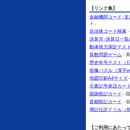
【リンク集】
金融機関コード･支
ト。
自治体コード検索
決算月･決算日一覧
動体視力測定テス
算数問題ゲーム
-
歴史年号テスト（日本
画像パズル（漢字ve
地図印刷A4サイズ
元素記号単語カー
国旗暗記カード
-
首都暗記カード
-
簿記仕訳ドリル（
【ご利用にあたっ