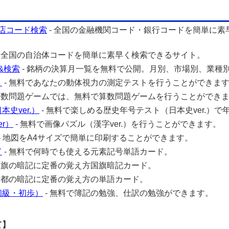
店コード検索
- 全国の金融機関コード・銀行コードを簡単に素
- 全国の自治体コードを簡単に素早く検索できるサイト。
&検索
- 銘柄の決算月一覧を無料で公開。月別、市場別、業種
ト
- 無料であなたの動体視力の測定テストを行うことができま
 算数問題ゲームでは、無料で算数問題ゲームを行うことができ
史ver.）
- 無料で楽しめる歴史年号テスト（日本史ver.）で
r）
- 無料で画像パズル（漢字ver.）を行うことができます。
- 地図をA4サイズで簡単に印刷することができます。
ド
- 無料で何時でも使える元素記号単語カード。
 国旗の暗記に定番の覚え方国旗暗記カード。
 首都の暗記に定番の覚え方の単語カード。
初級・初歩）
- 無料で簿記の勉強、仕訳の勉強ができます。
て】