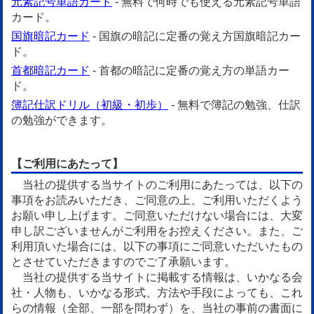
元素記号単語カード
- 無料で何時でも使える元素記号単語
カード。
国旗暗記カード
- 国旗の暗記に定番の覚え方国旗暗記カー
ド。
首都暗記カード
- 首都の暗記に定番の覚え方の単語カー
ド。
簿記仕訳ドリル（初級・初歩）
- 無料で簿記の勉強、仕訳
の勉強ができます。
【ご利用にあたって】
当社の提供する当サイトのご利用にあたっては、以下の
事項をお読みいただき、ご同意の上、ご利用いただくよう
お願い申し上げます。ご同意いただけない場合には、大変
申し訳ございませんがご利用をお控えください。また、ご
利用頂いた場合には、以下の事項にご同意いただいたもの
とさせていただきますのでご了承願います。
当社の提供する当サイトに掲載する情報は、いかなる会
社・人物も、いかなる形式、方法や手段によっても、これ
らの情報（全部、一部を問わず）を、当社の事前の書面に