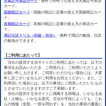
元素記号単語カード
- 無料で何時でも使える元素記号単語
カード。
国旗暗記カード
- 国旗の暗記に定番の覚え方国旗暗記カー
ド。
首都暗記カード
- 首都の暗記に定番の覚え方の単語カー
ド。
簿記仕訳ドリル（初級・初歩）
- 無料で簿記の勉強、仕訳
の勉強ができます。
【ご利用にあたって】
当社の提供する当サイトのご利用にあたっては、以下の
事項をお読みいただき、ご同意の上、ご利用いただくよう
お願い申し上げます。ご同意いただけない場合には、大変
申し訳ございませんがご利用をお控えください。また、ご
利用頂いた場合には、以下の事項にご同意いただいたもの
とさせていただきますのでご了承願います。
当社の提供する当サイトに掲載する情報は、いかなる会
社・人物も、いかなる形式、方法や手段によっても、これ
らの情報（全部、一部を問わず）を、当社の事前の書面に