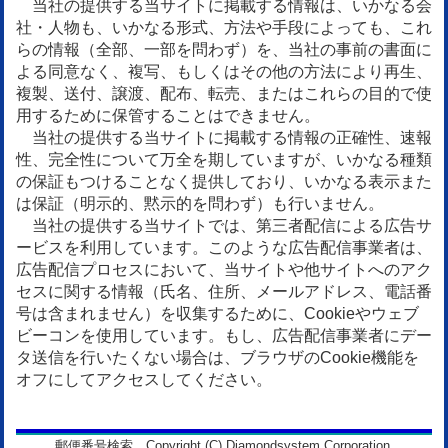
当社の提供する当サイトに掲載する情報は、いかなる会
社・人物も、いかなる形式、方法や手段によっても、これ
らの情報（全部、一部を問わず）を、当社の事前の書面に
よる同意なく、複写、もしくはその他の方法により再生、
複製、送付、譲渡、配布、転売、またはこれらの目的で使
用するために保管することはできません。
当社の提供する当サイトに掲載する情報の正確性、速報
性、完全性について万全を期していますが、いかなる種類
の保証もつけることなく提供しており、いかなる表示また
は保証（明示的、黙示的を問わず）も行いません。
当社の提供する当サイトでは、第三者配信による広告サ
ービスを利用しています。このような広告配信事業者は、
広告配信プロセスにおいて、当サイトや他サイトへのアク
セスに関する情報（氏名、住所、メールアドレス、電話番
号は含まれません）を収集するために、Cookieやウェブ
ビーコンを使用しています。もし、広告配信事業者にデー
タ送信を行いたくない場合は、ブラウザのCookie機能を
オフにしてアクセスしてください。
郵便番号検索 Copyright (C) Diamondsystem Corporation.