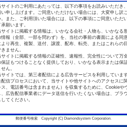
サイトのご利用にあたっては、以下の事項をお読みいただき
願い申し上げます。ご同意いただけない場合には、大変申し訳
い。また、ご利用頂いた場合には、以下の事項にご同意いただ
了承願います。
サイトに掲載する情報は、いかなる会社・人物も、いかなる
の情報（全部、一部を問わず）を、当社の事前の書面による同
により再生、複製、送付、譲渡、配布、転売、またはこれらの
できません。
サイトに掲載する情報の正確性、速報性、完全性について万
の保証もつけることなく提供しており、いかなる表示または保
ません。
サイトでは、第三者配信による広告サービスを利用していま
告配信プロセスにおいて、当サイトや他サイトへのアクセスに
ス、電話番号は含まれません）を収集するために、Cookieや
、広告配信事業者にデータ送信を行いたくない場合は、ブラウザの
スしてください。
郵便番号検索 Copyright (C) Diamondsystem Corporation.