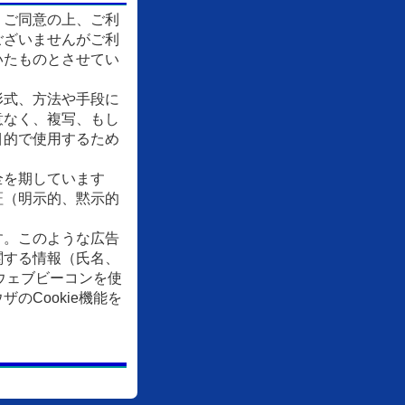
、ご同意の上、ご利
ございませんがご利
いたものとさせてい
形式、方法や手段に
意なく、複写、もし
目的で使用するため
全を期しています
証（明示的、黙示的
す。このような広告
関する情報（氏名、
ウェブビーコンを使
Cookie機能を