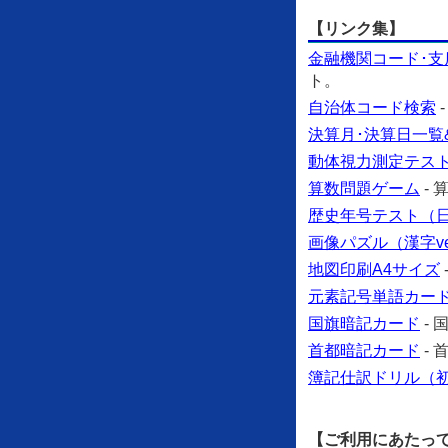
【リンク集】
金融機関コード･支
ト。
自治体コード検索
決算月･決算日一覧
動体視力測定テス
算数問題ゲーム
-
歴史年号テスト（日本
画像パズル（漢字ve
地図印刷A4サイズ
元素記号単語カー
国旗暗記カード
-
首都暗記カード
-
簿記仕訳ドリル（
【ご利用にあたっ