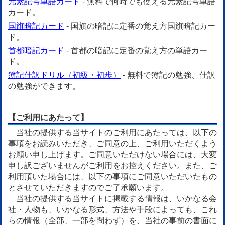
元素記号単語カード
- 無料で何時でも使える元素記号単語
カード。
国旗暗記カード
- 国旗の暗記に定番の覚え方国旗暗記カー
ド。
首都暗記カード
- 首都の暗記に定番の覚え方の単語カー
ド。
簿記仕訳ドリル（初級・初歩）
- 無料で簿記の勉強、仕訳
の勉強ができます。
【ご利用にあたって】
当社の提供する当サイトのご利用にあたっては、以下の
事項をお読みいただき、ご同意の上、ご利用いただくよう
お願い申し上げます。ご同意いただけない場合には、大変
申し訳ございませんがご利用をお控えください。また、ご
利用頂いた場合には、以下の事項にご同意いただいたもの
とさせていただきますのでご了承願います。
当社の提供する当サイトに掲載する情報は、いかなる会
社・人物も、いかなる形式、方法や手段によっても、これ
らの情報（全部、一部を問わず）を、当社の事前の書面に