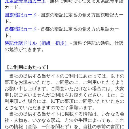
元素記号単語カード
- 無料で何時でも使える元素記号単語
カード。
国旗暗記カード
- 国旗の暗記に定番の覚え方国旗暗記カー
ド。
首都暗記カード
- 首都の暗記に定番の覚え方の単語カー
ド。
簿記仕訳ドリル（初級・初歩）
- 無料で簿記の勉強、仕訳
の勉強ができます。
【ご利用にあたって】
当社の提供する当サイトのご利用にあたっては、以下の
事項をお読みいただき、ご同意の上、ご利用いただくよう
お願い申し上げます。ご同意いただけない場合には、大変
申し訳ございませんがご利用をお控えください。また、ご
利用頂いた場合には、以下の事項にご同意いただいたもの
とさせていただきますのでご了承願います。
当社の提供する当サイトに掲載する情報は、いかなる会
社・人物も、いかなる形式、方法や手段によっても、これ
らの情報（全部、一部を問わず）を、当社の事前の書面に