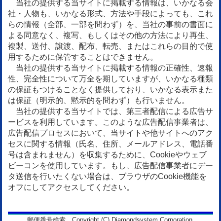
当社の提供する当サイトに掲載する情報は、いかなる会
社・人物も、いかなる形式、方法や手段によっても、これ
らの情報（全部、一部を問わず）を、当社の事前の書面に
よる同意なく、複写、もしくはその他の方法により再生、
複製、送付、譲渡、配布、転売、またはこれらの目的で使
用するために保管することはできません。
当社の提供する当サイトに掲載する情報の正確性、速報
性、完全性について万全を期していますが、いかなる種類
の保証もつけることなく提供しており、いかなる表示また
は保証（明示的、黙示的を問わず）も行いません。
当社の提供する当サイトでは、第三者配信による広告サ
ービスを利用しています。このような広告配信事業者は、
広告配信プロセスにおいて、当サイトや他サイトへのアク
セスに関する情報（氏名、住所、メールアドレス、電話番
号は含まれません）を収集するために、Cookieやウェブ
ビーコンを使用しています。もし、広告配信事業者にデー
タ送信を行いたくない場合は、ブラウザのCookie機能を
オフにしてアクセスしてください。
郵便番号検索 Copyright (C) Diamondsystem Corporation.