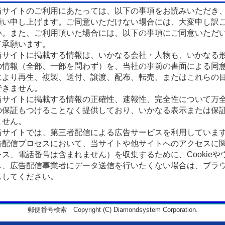
サイトのご利用にあたっては、以下の事項をお読みいただき
願い申し上げます。ご同意いただけない場合には、大変申し訳
い。また、ご利用頂いた場合には、以下の事項にご同意いただ
了承願います。
サイトに掲載する情報は、いかなる会社・人物も、いかなる
の情報（全部、一部を問わず）を、当社の事前の書面による同
により再生、複製、送付、譲渡、配布、転売、またはこれらの
できません。
サイトに掲載する情報の正確性、速報性、完全性について万
の保証もつけることなく提供しており、いかなる表示または保
ません。
サイトでは、第三者配信による広告サービスを利用していま
告配信プロセスにおいて、当サイトや他サイトへのアクセスに
ス、電話番号は含まれません）を収集するために、Cookieや
、広告配信事業者にデータ送信を行いたくない場合は、ブラウザの
スしてください。
郵便番号検索 Copyright (C) Diamondsystem Corporation.