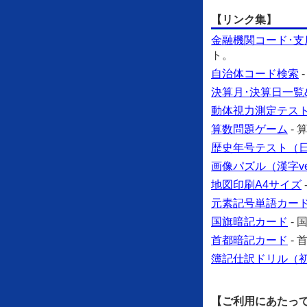
【リンク集】
金融機関コード･支
ト。
自治体コード検索
決算月･決算日一覧
動体視力測定テス
算数問題ゲーム
-
歴史年号テスト（日本
画像パズル（漢字ve
地図印刷A4サイズ
元素記号単語カー
国旗暗記カード
-
首都暗記カード
-
簿記仕訳ドリル（
【ご利用にあたっ