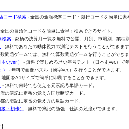
店コード検索
- 全国の金融機関コード・銀行コードを簡単に素
- 全国の自治体コードを簡単に素早く検索できるサイト。
&検索
- 銘柄の決算月一覧を無料で公開。月別、市場別、業種
ト
- 無料であなたの動体視力の測定テストを行うことができま
 算数問題ゲームでは、無料で算数問題ゲームを行うことができ
史ver.）
- 無料で楽しめる歴史年号テスト（日本史ver.）で
r）
- 無料で画像パズル（漢字ver.）を行うことができます。
- 地図をA4サイズで簡単に印刷することができます。
ド
- 無料で何時でも使える元素記号単語カード。
 国旗の暗記に定番の覚え方国旗暗記カード。
 首都の暗記に定番の覚え方の単語カード。
初級・初歩）
- 無料で簿記の勉強、仕訳の勉強ができます。
て】