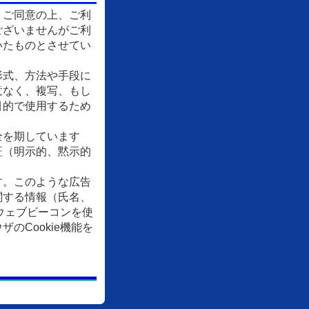
、ご同意の上、ご利
ございませんがご利
いたものとさせてい
形式、方法や手段に
意なく、複写、もし
目的で使用するため
全を期しています
証（明示的、黙示的
す。このような広告
関する情報（氏名、
ウェブビーコンを使
Cookie機能を