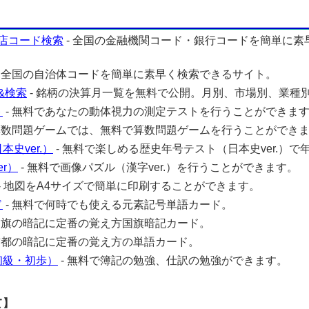
店コード検索
- 全国の金融機関コード・銀行コードを簡単に素
- 全国の自治体コードを簡単に素早く検索できるサイト。
&検索
- 銘柄の決算月一覧を無料で公開。月別、市場別、業種
ト
- 無料であなたの動体視力の測定テストを行うことができま
 算数問題ゲームでは、無料で算数問題ゲームを行うことができ
史ver.）
- 無料で楽しめる歴史年号テスト（日本史ver.）で
r）
- 無料で画像パズル（漢字ver.）を行うことができます。
- 地図をA4サイズで簡単に印刷することができます。
ド
- 無料で何時でも使える元素記号単語カード。
 国旗の暗記に定番の覚え方国旗暗記カード。
 首都の暗記に定番の覚え方の単語カード。
初級・初歩）
- 無料で簿記の勉強、仕訳の勉強ができます。
て】