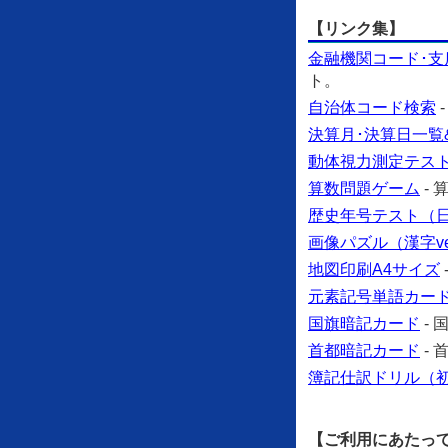
【リンク集】
金融機関コード･支
ト。
自治体コード検索
決算月･決算日一覧
動体視力測定テス
算数問題ゲーム
-
歴史年号テスト（日本
画像パズル（漢字ve
地図印刷A4サイズ
元素記号単語カー
国旗暗記カード
-
首都暗記カード
-
簿記仕訳ドリル（
【ご利用にあたっ