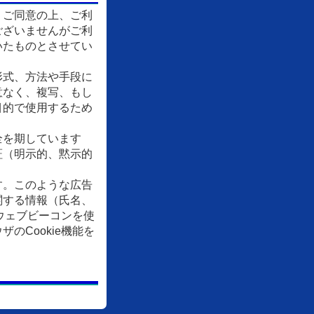
、ご同意の上、ご利
ございませんがご利
いたものとさせてい
形式、方法や手段に
意なく、複写、もし
目的で使用するため
全を期しています
証（明示的、黙示的
す。このような広告
関する情報（氏名、
ウェブビーコンを使
Cookie機能を