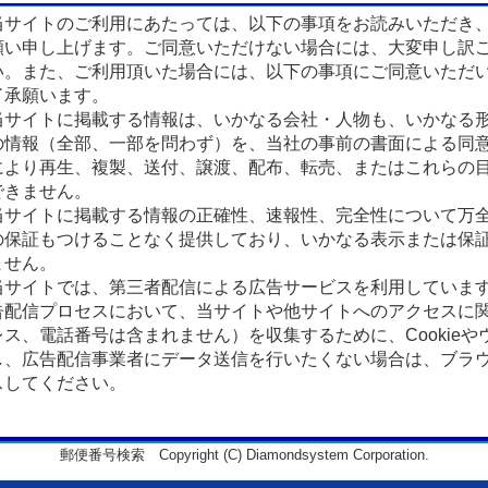
サイトのご利用にあたっては、以下の事項をお読みいただき
願い申し上げます。ご同意いただけない場合には、大変申し訳
い。また、ご利用頂いた場合には、以下の事項にご同意いただ
了承願います。
サイトに掲載する情報は、いかなる会社・人物も、いかなる
の情報（全部、一部を問わず）を、当社の事前の書面による同
により再生、複製、送付、譲渡、配布、転売、またはこれらの
できません。
サイトに掲載する情報の正確性、速報性、完全性について万
の保証もつけることなく提供しており、いかなる表示または保
ません。
サイトでは、第三者配信による広告サービスを利用していま
告配信プロセスにおいて、当サイトや他サイトへのアクセスに
ス、電話番号は含まれません）を収集するために、Cookieや
、広告配信事業者にデータ送信を行いたくない場合は、ブラウザの
スしてください。
郵便番号検索 Copyright (C) Diamondsystem Corporation.