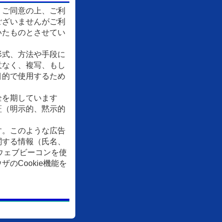
、ご同意の上、ご利
ございませんがご利
いたものとさせてい
形式、方法や手段に
意なく、複写、もし
目的で使用するため
全を期しています
証（明示的、黙示的
す。このような広告
関する情報（氏名、
ウェブビーコンを使
Cookie機能を