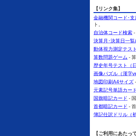
【リンク集】
金融機関コード･支
ト。
自治体コード検索
決算月･決算日一覧
動体視力測定テス
算数問題ゲーム
-
歴史年号テスト（日本
画像パズル（漢字ve
地図印刷A4サイズ
元素記号単語カー
国旗暗記カード
-
首都暗記カード
-
簿記仕訳ドリル（
【ご利用にあたっ