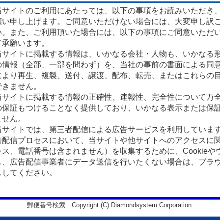
サイトのご利用にあたっては、以下の事項をお読みいただき
願い申し上げます。ご同意いただけない場合には、大変申し訳
い。また、ご利用頂いた場合には、以下の事項にご同意いただ
了承願います。
サイトに掲載する情報は、いかなる会社・人物も、いかなる
の情報（全部、一部を問わず）を、当社の事前の書面による同
により再生、複製、送付、譲渡、配布、転売、またはこれらの
できません。
サイトに掲載する情報の正確性、速報性、完全性について万
の保証もつけることなく提供しており、いかなる表示または保
ません。
サイトでは、第三者配信による広告サービスを利用していま
告配信プロセスにおいて、当サイトや他サイトへのアクセスに
ス、電話番号は含まれません）を収集するために、Cookieや
、広告配信事業者にデータ送信を行いたくない場合は、ブラウザの
スしてください。
郵便番号検索 Copyright (C) Diamondsystem Corporation.