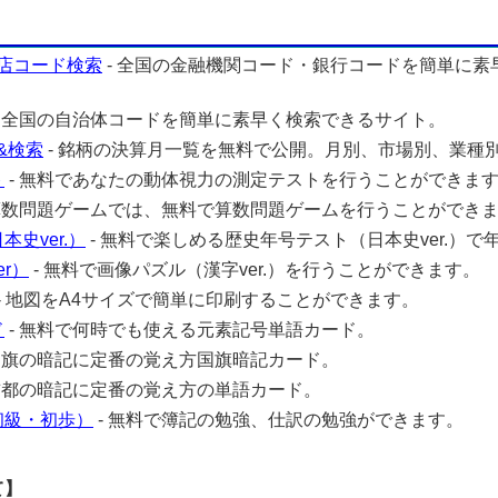
店コード検索
- 全国の金融機関コード・銀行コードを簡単に素
- 全国の自治体コードを簡単に素早く検索できるサイト。
&検索
- 銘柄の決算月一覧を無料で公開。月別、市場別、業種
ト
- 無料であなたの動体視力の測定テストを行うことができま
 算数問題ゲームでは、無料で算数問題ゲームを行うことができ
史ver.）
- 無料で楽しめる歴史年号テスト（日本史ver.）で
r）
- 無料で画像パズル（漢字ver.）を行うことができます。
- 地図をA4サイズで簡単に印刷することができます。
ド
- 無料で何時でも使える元素記号単語カード。
 国旗の暗記に定番の覚え方国旗暗記カード。
 首都の暗記に定番の覚え方の単語カード。
初級・初歩）
- 無料で簿記の勉強、仕訳の勉強ができます。
て】