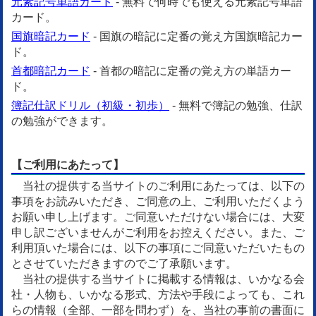
元素記号単語カード
- 無料で何時でも使える元素記号単語
カード。
国旗暗記カード
- 国旗の暗記に定番の覚え方国旗暗記カー
ド。
首都暗記カード
- 首都の暗記に定番の覚え方の単語カー
ド。
簿記仕訳ドリル（初級・初歩）
- 無料で簿記の勉強、仕訳
の勉強ができます。
【ご利用にあたって】
当社の提供する当サイトのご利用にあたっては、以下の
事項をお読みいただき、ご同意の上、ご利用いただくよう
お願い申し上げます。ご同意いただけない場合には、大変
申し訳ございませんがご利用をお控えください。また、ご
利用頂いた場合には、以下の事項にご同意いただいたもの
とさせていただきますのでご了承願います。
当社の提供する当サイトに掲載する情報は、いかなる会
社・人物も、いかなる形式、方法や手段によっても、これ
らの情報（全部、一部を問わず）を、当社の事前の書面に