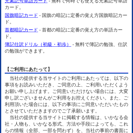
元素記号単語カード
- 無料で何時でも使える元素記号単語
カード。
国旗暗記カード
- 国旗の暗記に定番の覚え方国旗暗記カー
ド。
首都暗記カード
- 首都の暗記に定番の覚え方の単語カー
ド。
簿記仕訳ドリル（初級・初歩）
- 無料で簿記の勉強、仕訳
の勉強ができます。
【ご利用にあたって】
当社の提供する当サイトのご利用にあたっては、以下の
事項をお読みいただき、ご同意の上、ご利用いただくよう
お願い申し上げます。ご同意いただけない場合には、大変
申し訳ございませんがご利用をお控えください。また、ご
利用頂いた場合には、以下の事項にご同意いただいたもの
とさせていただきますのでご了承願います。
当社の提供する当サイトに掲載する情報は、いかなる会
社・人物も、いかなる形式、方法や手段によっても、これ
らの情報（全部、一部を問わず）を、当社の事前の書面に