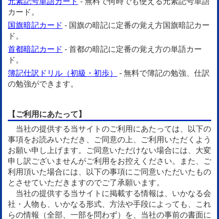
元素記号単語カード
- 無料で何時でも使える元素記号単語
カード。
国旗暗記カード
- 国旗の暗記に定番の覚え方国旗暗記カー
ド。
首都暗記カード
- 首都の暗記に定番の覚え方の単語カー
ド。
簿記仕訳ドリル（初級・初歩）
- 無料で簿記の勉強、仕訳
の勉強ができます。
【ご利用にあたって】
当社の提供する当サイトのご利用にあたっては、以下の
事項をお読みいただき、ご同意の上、ご利用いただくよう
お願い申し上げます。ご同意いただけない場合には、大変
申し訳ございませんがご利用をお控えください。また、ご
利用頂いた場合には、以下の事項にご同意いただいたもの
とさせていただきますのでご了承願います。
当社の提供する当サイトに掲載する情報は、いかなる会
社・人物も、いかなる形式、方法や手段によっても、これ
らの情報（全部、一部を問わず）を、当社の事前の書面に