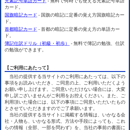
元素記号単語カード
- 無料で何時でも使える元素記号単語
カード。
国旗暗記カード
- 国旗の暗記に定番の覚え方国旗暗記カー
ド。
首都暗記カード
- 首都の暗記に定番の覚え方の単語カー
ド。
簿記仕訳ドリル（初級・初歩）
- 無料で簿記の勉強、仕訳
の勉強ができます。
【ご利用にあたって】
当社の提供する当サイトのご利用にあたっては、以下の
事項をお読みいただき、ご同意の上、ご利用いただくよう
お願い申し上げます。ご同意いただけない場合には、大変
申し訳ございませんがご利用をお控えください。また、ご
利用頂いた場合には、以下の事項にご同意いただいたもの
とさせていただきますのでご了承願います。
当社の提供する当サイトに掲載する情報は、いかなる会
社・人物も、いかなる形式、方法や手段によっても、これ
らの情報（全部、一部を問わず）を、当社の事前の書面に