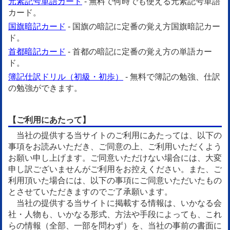
元素記号単語カード
- 無料で何時でも使える元素記号単語
カード。
国旗暗記カード
- 国旗の暗記に定番の覚え方国旗暗記カー
ド。
首都暗記カード
- 首都の暗記に定番の覚え方の単語カー
ド。
簿記仕訳ドリル（初級・初歩）
- 無料で簿記の勉強、仕訳
の勉強ができます。
【ご利用にあたって】
当社の提供する当サイトのご利用にあたっては、以下の
事項をお読みいただき、ご同意の上、ご利用いただくよう
お願い申し上げます。ご同意いただけない場合には、大変
申し訳ございませんがご利用をお控えください。また、ご
利用頂いた場合には、以下の事項にご同意いただいたもの
とさせていただきますのでご了承願います。
当社の提供する当サイトに掲載する情報は、いかなる会
社・人物も、いかなる形式、方法や手段によっても、これ
らの情報（全部、一部を問わず）を、当社の事前の書面に