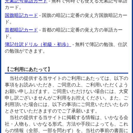
元素記号単語カード
- 無料で何時でも使える元素記号単語
カード。
国旗暗記カード
- 国旗の暗記に定番の覚え方国旗暗記カー
ド。
首都暗記カード
- 首都の暗記に定番の覚え方の単語カー
ド。
簿記仕訳ドリル（初級・初歩）
- 無料で簿記の勉強、仕訳
の勉強ができます。
【ご利用にあたって】
当社の提供する当サイトのご利用にあたっては、以下の
事項をお読みいただき、ご同意の上、ご利用いただくよう
お願い申し上げます。ご同意いただけない場合には、大変
申し訳ございませんがご利用をお控えください。また、ご
利用頂いた場合には、以下の事項にご同意いただいたもの
とさせていただきますのでご了承願います。
当社の提供する当サイトに掲載する情報は、いかなる会
社・人物も、いかなる形式、方法や手段によっても、これ
らの情報（全部、一部を問わず）を、当社の事前の書面に