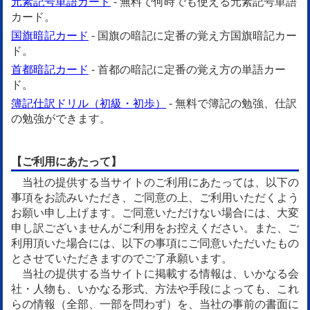
元素記号単語カード
- 無料で何時でも使える元素記号単語
カード。
国旗暗記カード
- 国旗の暗記に定番の覚え方国旗暗記カー
ド。
首都暗記カード
- 首都の暗記に定番の覚え方の単語カー
ド。
簿記仕訳ドリル（初級・初歩）
- 無料で簿記の勉強、仕訳
の勉強ができます。
【ご利用にあたって】
当社の提供する当サイトのご利用にあたっては、以下の
事項をお読みいただき、ご同意の上、ご利用いただくよう
お願い申し上げます。ご同意いただけない場合には、大変
申し訳ございませんがご利用をお控えください。また、ご
利用頂いた場合には、以下の事項にご同意いただいたもの
とさせていただきますのでご了承願います。
当社の提供する当サイトに掲載する情報は、いかなる会
社・人物も、いかなる形式、方法や手段によっても、これ
らの情報（全部、一部を問わず）を、当社の事前の書面に