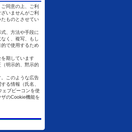
、ご同意の上、ご利
ございませんがご利
いたものとさせてい
形式、方法や手段に
意なく、複写、もし
目的で使用するため
全を期しています
証（明示的、黙示的
す。このような広告
関する情報（氏名、
ウェブビーコンを使
Cookie機能を