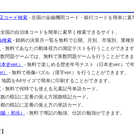
店コード検索
- 全国の金融機関コード・銀行コードを簡単に素
- 全国の自治体コードを簡単に素早く検索できるサイト。
&検索
- 銘柄の決算月一覧を無料で公開。月別、市場別、業種
ト
- 無料であなたの動体視力の測定テストを行うことができま
 算数問題ゲームでは、無料で算数問題ゲームを行うことができ
史ver.）
- 無料で楽しめる歴史年号テスト（日本史ver.）で
r）
- 無料で画像パズル（漢字ver.）を行うことができます。
- 地図をA4サイズで簡単に印刷することができます。
ド
- 無料で何時でも使える元素記号単語カード。
 国旗の暗記に定番の覚え方国旗暗記カード。
 首都の暗記に定番の覚え方の単語カード。
初級・初歩）
- 無料で簿記の勉強、仕訳の勉強ができます。
て】