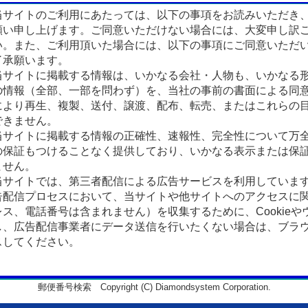
サイトのご利用にあたっては、以下の事項をお読みいただき
願い申し上げます。ご同意いただけない場合には、大変申し訳
い。また、ご利用頂いた場合には、以下の事項にご同意いただ
了承願います。
サイトに掲載する情報は、いかなる会社・人物も、いかなる
の情報（全部、一部を問わず）を、当社の事前の書面による同
により再生、複製、送付、譲渡、配布、転売、またはこれらの
できません。
サイトに掲載する情報の正確性、速報性、完全性について万
の保証もつけることなく提供しており、いかなる表示または保
ません。
サイトでは、第三者配信による広告サービスを利用していま
告配信プロセスにおいて、当サイトや他サイトへのアクセスに
ス、電話番号は含まれません）を収集するために、Cookieや
、広告配信事業者にデータ送信を行いたくない場合は、ブラウザの
スしてください。
郵便番号検索 Copyright (C) Diamondsystem Corporation.