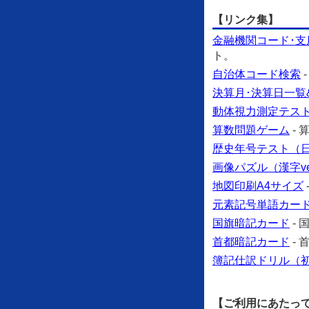
【リンク集】
金融機関コード･支
ト。
自治体コード検索
決算月･決算日一覧
動体視力測定テス
算数問題ゲーム
-
歴史年号テスト（日本
画像パズル（漢字ve
地図印刷A4サイズ
元素記号単語カー
国旗暗記カード
-
首都暗記カード
-
簿記仕訳ドリル（
【ご利用にあたっ