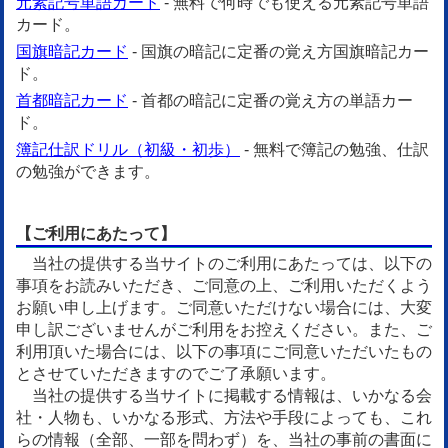
元素記号単語カード
- 無料で何時でも使える元素記号単語
カード。
国旗暗記カード
- 国旗の暗記に定番の覚え方国旗暗記カー
ド。
首都暗記カード
- 首都の暗記に定番の覚え方の単語カー
ド。
簿記仕訳ドリル（初級・初歩）
- 無料で簿記の勉強、仕訳
の勉強ができます。
【ご利用にあたって】
当社の提供する当サイトのご利用にあたっては、以下の
事項をお読みいただき、ご同意の上、ご利用いただくよう
お願い申し上げます。ご同意いただけない場合には、大変
申し訳ございませんがご利用をお控えください。また、ご
利用頂いた場合には、以下の事項にご同意いただいたもの
とさせていただきますのでご了承願います。
当社の提供する当サイトに掲載する情報は、いかなる会
社・人物も、いかなる形式、方法や手段によっても、これ
らの情報（全部、一部を問わず）を、当社の事前の書面に