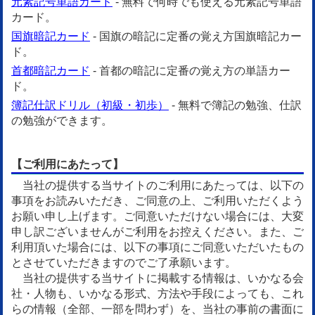
元素記号単語カード
- 無料で何時でも使える元素記号単語
カード。
国旗暗記カード
- 国旗の暗記に定番の覚え方国旗暗記カー
ド。
首都暗記カード
- 首都の暗記に定番の覚え方の単語カー
ド。
簿記仕訳ドリル（初級・初歩）
- 無料で簿記の勉強、仕訳
の勉強ができます。
【ご利用にあたって】
当社の提供する当サイトのご利用にあたっては、以下の
事項をお読みいただき、ご同意の上、ご利用いただくよう
お願い申し上げます。ご同意いただけない場合には、大変
申し訳ございませんがご利用をお控えください。また、ご
利用頂いた場合には、以下の事項にご同意いただいたもの
とさせていただきますのでご了承願います。
当社の提供する当サイトに掲載する情報は、いかなる会
社・人物も、いかなる形式、方法や手段によっても、これ
らの情報（全部、一部を問わず）を、当社の事前の書面に