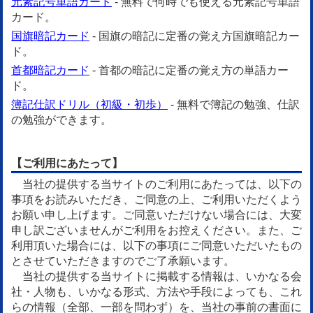
元素記号単語カード
- 無料で何時でも使える元素記号単語
カード。
国旗暗記カード
- 国旗の暗記に定番の覚え方国旗暗記カー
ド。
首都暗記カード
- 首都の暗記に定番の覚え方の単語カー
ド。
簿記仕訳ドリル（初級・初歩）
- 無料で簿記の勉強、仕訳
の勉強ができます。
【ご利用にあたって】
当社の提供する当サイトのご利用にあたっては、以下の
事項をお読みいただき、ご同意の上、ご利用いただくよう
お願い申し上げます。ご同意いただけない場合には、大変
申し訳ございませんがご利用をお控えください。また、ご
利用頂いた場合には、以下の事項にご同意いただいたもの
とさせていただきますのでご了承願います。
当社の提供する当サイトに掲載する情報は、いかなる会
社・人物も、いかなる形式、方法や手段によっても、これ
らの情報（全部、一部を問わず）を、当社の事前の書面に