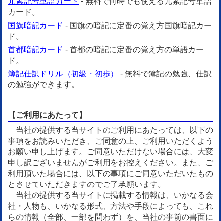
元素記号単語カード
- 無料で何時でも使える元素記号単語
カード。
国旗暗記カード
- 国旗の暗記に定番の覚え方国旗暗記カー
ド。
首都暗記カード
- 首都の暗記に定番の覚え方の単語カー
ド。
簿記仕訳ドリル（初級・初歩）
- 無料で簿記の勉強、仕訳
の勉強ができます。
【ご利用にあたって】
当社の提供する当サイトのご利用にあたっては、以下の
事項をお読みいただき、ご同意の上、ご利用いただくよう
お願い申し上げます。ご同意いただけない場合には、大変
申し訳ございませんがご利用をお控えください。また、ご
利用頂いた場合には、以下の事項にご同意いただいたもの
とさせていただきますのでご了承願います。
当社の提供する当サイトに掲載する情報は、いかなる会
社・人物も、いかなる形式、方法や手段によっても、これ
らの情報（全部、一部を問わず）を、当社の事前の書面に