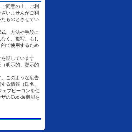
、ご同意の上、ご利
ございませんがご利
いたものとさせてい
形式、方法や手段に
意なく、複写、もし
目的で使用するため
全を期しています
証（明示的、黙示的
す。このような広告
関する情報（氏名、
ウェブビーコンを使
Cookie機能を