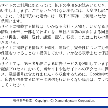
サイトのご利用にあたっては、以下の事項をお読みいただき
願い申し上げます。ご同意いただけない場合には、大変申し訳
い。また、ご利用頂いた場合には、以下の事項にご同意いただ
了承願います。
サイトに掲載する情報は、いかなる会社・人物も、いかなる
の情報（全部、一部を問わず）を、当社の事前の書面による同
により再生、複製、送付、譲渡、配布、転売、またはこれらの
できません。
サイトに掲載する情報の正確性、速報性、完全性について万
の保証もつけることなく提供しており、いかなる表示または保
ません。
サイトでは、第三者配信による広告サービスを利用していま
告配信プロセスにおいて、当サイトや他サイトへのアクセスに
ス、電話番号は含まれません）を収集するために、Cookieや
、広告配信事業者にデータ送信を行いたくない場合は、ブラウザの
スしてください。
郵便番号検索 Copyright (C) Diamondsystem Corporation.