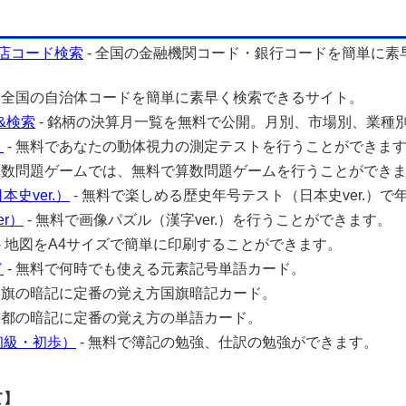
店コード検索
- 全国の金融機関コード・銀行コードを簡単に素
- 全国の自治体コードを簡単に素早く検索できるサイト。
&検索
- 銘柄の決算月一覧を無料で公開。月別、市場別、業種
ト
- 無料であなたの動体視力の測定テストを行うことができま
 算数問題ゲームでは、無料で算数問題ゲームを行うことができ
史ver.）
- 無料で楽しめる歴史年号テスト（日本史ver.）で
r）
- 無料で画像パズル（漢字ver.）を行うことができます。
- 地図をA4サイズで簡単に印刷することができます。
ド
- 無料で何時でも使える元素記号単語カード。
 国旗の暗記に定番の覚え方国旗暗記カード。
 首都の暗記に定番の覚え方の単語カード。
初級・初歩）
- 無料で簿記の勉強、仕訳の勉強ができます。
て】