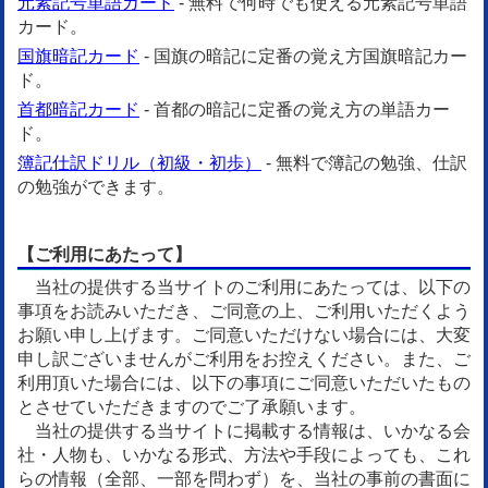
元素記号単語カード
- 無料で何時でも使える元素記号単語
カード。
国旗暗記カード
- 国旗の暗記に定番の覚え方国旗暗記カー
ド。
首都暗記カード
- 首都の暗記に定番の覚え方の単語カー
ド。
簿記仕訳ドリル（初級・初歩）
- 無料で簿記の勉強、仕訳
の勉強ができます。
【ご利用にあたって】
当社の提供する当サイトのご利用にあたっては、以下の
事項をお読みいただき、ご同意の上、ご利用いただくよう
お願い申し上げます。ご同意いただけない場合には、大変
申し訳ございませんがご利用をお控えください。また、ご
利用頂いた場合には、以下の事項にご同意いただいたもの
とさせていただきますのでご了承願います。
当社の提供する当サイトに掲載する情報は、いかなる会
社・人物も、いかなる形式、方法や手段によっても、これ
らの情報（全部、一部を問わず）を、当社の事前の書面に