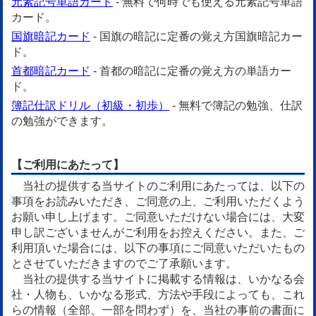
元素記号単語カード
- 無料で何時でも使える元素記号単語
カード。
国旗暗記カード
- 国旗の暗記に定番の覚え方国旗暗記カー
ド。
首都暗記カード
- 首都の暗記に定番の覚え方の単語カー
ド。
簿記仕訳ドリル（初級・初歩）
- 無料で簿記の勉強、仕訳
の勉強ができます。
【ご利用にあたって】
当社の提供する当サイトのご利用にあたっては、以下の
事項をお読みいただき、ご同意の上、ご利用いただくよう
お願い申し上げます。ご同意いただけない場合には、大変
申し訳ございませんがご利用をお控えください。また、ご
利用頂いた場合には、以下の事項にご同意いただいたもの
とさせていただきますのでご了承願います。
当社の提供する当サイトに掲載する情報は、いかなる会
社・人物も、いかなる形式、方法や手段によっても、これ
らの情報（全部、一部を問わず）を、当社の事前の書面に